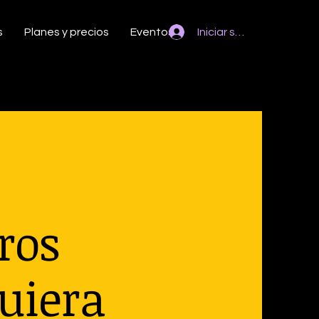
s
Planes y precios
Eventos
Iniciar sesión
tros
uiera