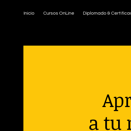
Intituto Latinoamericano de
Inicio
Cursos OnLine
Diplomado & Certifica
Sonoterapia & Musicoterapia
Apr
a tu