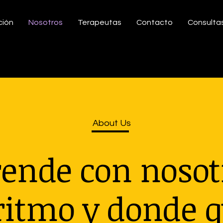
ción
Nosotros
Terapeutas
Contacto
Consulta
About Us
ende con noso
 ritmo y donde q