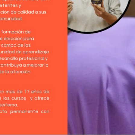
petentes y
ión de calidad a sus
 comunidad.
a formación de
e elección para
el campo de las
munidad de aprendizaje
sarrollo profesional y
ontribuya a mejorar la
de la atención
 con mas de 17 años de
s los cursos y ofrece
sistema.
acto permanente con