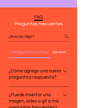
FAQ
Preguntas frecuentes
Configurando las FAQs
General
¿Cómo agrego una nueva
pregunta y respuesta?
Para agregar una nueva
pregunta, sigue estos
¿Puede insertar una
pasos: Haz clic en el botón
imagen, video o gif a mis
de Administrar preguntas
preguntas frecuentes?