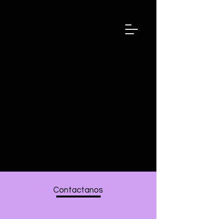
Intituto
Latinoa
merican
o de
Sonoter
apia &
Musicot
erapia
Contactanos