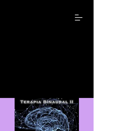
Intituto
Latinoa
merican
o de
Sonoter
apia &
Musicot
erapia