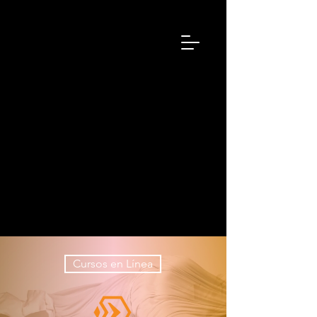
Intituto
Latinoa
merican
o de
Sonoter
apia &
Musicot
erapia
Cursos en Línea